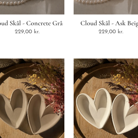
ud Skål - Concrete Grå
Cloud Skål - Ask Bei
229,00
kr.
229,00
kr.