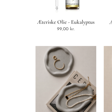
Æteriske Olie - Eukalyptus
Æ
99,00
kr.