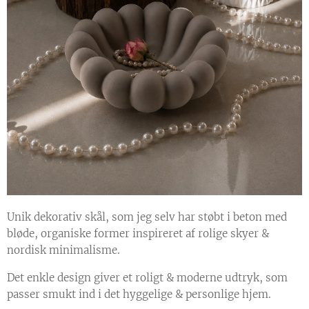
Unik dekorativ skål, som jeg selv har støbt i beton med
bløde, organiske former inspireret af rolige skyer &
nordisk minimalisme.
Det enkle design giver et roligt & moderne udtryk, som
passer smukt ind i det hyggelige & personlige hjem.