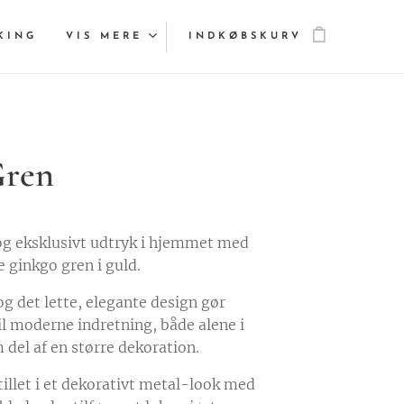
KING
VIS MERE
INDKØBSKURV
Gren
 og eksklusivt udtryk i hjemmet med
 ginkgo gren i guld.
og det lette, elegante design gør
il moderne indretning, både alene i
 del af en større dekoration.
illet i et dekorativt metal-look med