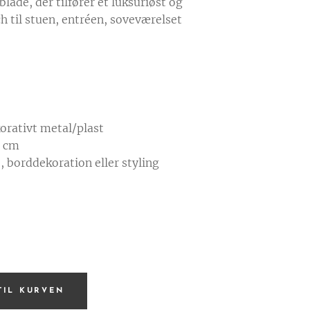
ade, der tilfører et luksuriøst og
h til stuen, entréen, soveværelset
orativt metal/plast
5 cm
e, borddekoration eller styling
 TIL KURVEN