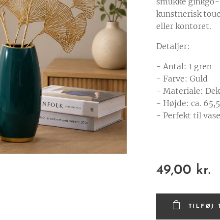
smukke ginkgo-bl
kunstnerisk touc
eller kontoret.
Detaljer:
- Antal: 1 gren
- Farve: Guld
- Materiale: Dek
- Højde: ca. 65,
- Perfekt til vas
49,00
kr.
TILFØJ