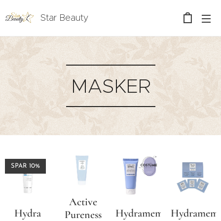
Star Beauty
MASKER
SPAR 10%
Active
Hydra
Hydramemory
Hydramem
Pureness