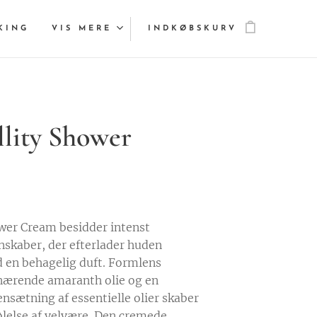
KING
VIS MERE
INDKØBSKURV
llity Shower
ower Cream besidder intenst
nskaber, der efterlader huden
d en behagelig duft. Formlens
nærende amaranth olie og en
sætning af essentielle olier skaber
følelse af velvære. Den cremede