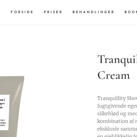
FORSIDE
PRISER
BEHANDLINGER
BOO
Tranqui
Cream
Tranquillity Sh
fugtgivende ege
silkeblød og me
kombination af 
eksklusiv sammen
en øjeblikkelig 