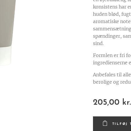
konsistens har en
huden blød, fugt
aromatiske noter
sammensætning, 
spændinger, sam
sind.
Formlen er fri fo
ingredienserne e
Anbefales til al
berolige og redu
205,00
kr
TILFØJ