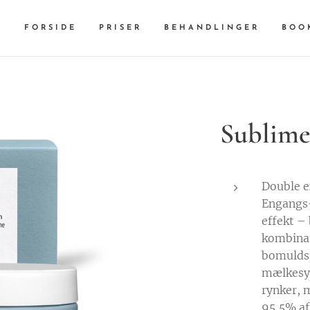
FORSIDE
PRISER
BEHANDLINGER
BOO
Sublime
Double e
Engangs-
effekt –
kombina
bomuldsp
mælkesyr
rynker, 
95,5% af