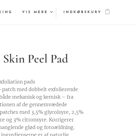
KING
VIS MERE
INDKØBSKURV
 Skin Peel Pad
xfoliation pads
patch med dobbelt exfolierende
 både mekanisk og kemisk – fra
tionen af de gennemvædede
atches med 3,5% glycolsyre, 2,5%
e og 3% citronsyre. Korrigerer
manglende glød og fotoældning.
 ingredienserne er af naturlig