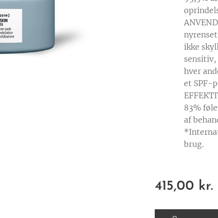
oprindel
ANVENDE
nyrenset,
ikke sky
sensitiv
hver and
et SPF-p
EFFEKTI
83% føle
af behan
*Interna
brug.
415,00
kr.