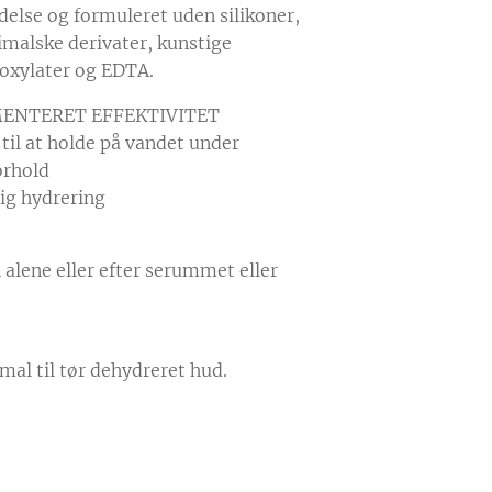
ndelse og formuleret uden silikoner,
imalske derivater, kunstige
hoxylater og EDTA.
MENTERET EFFEKTIVITET
til at holde på vandet under
orhold
ig hydrering
alene eller efter serummet eller
rmal til tør dehydreret hud.