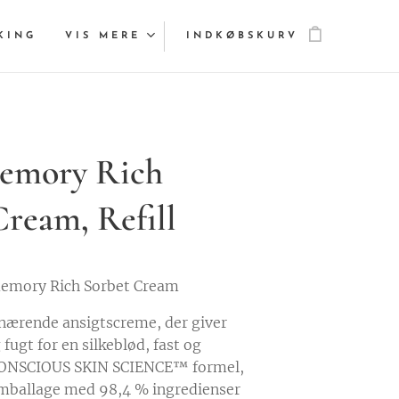
KING
VIS MERE
INDKØBSKURV
emory Rich
Cream, Refill
amemory Rich Sorbet Cream
nærende ansigtscreme, der giver
fugt for en silkeblød, fast og
 CONSCIOUS SKIN SCIENCE™ formel,
mballage med 98,4 % ingredienser