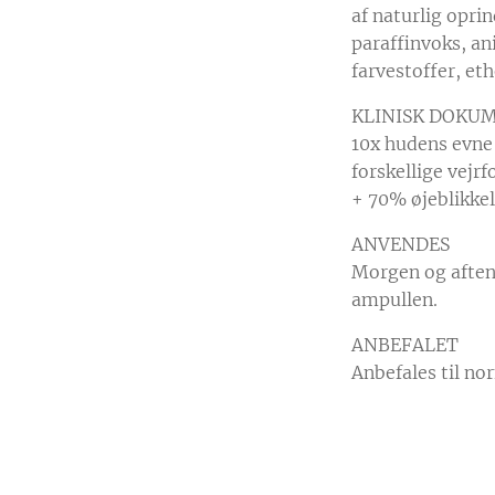
af naturlig opri
paraffinvoks, an
farvestoffer, et
KLINISK DOKU
10x hudens evne 
forskellige vejrf
+ 70% øjeblikkel
ANVENDES
Morgen og aften 
ampullen.
ANBEFALET
Anbefales til no