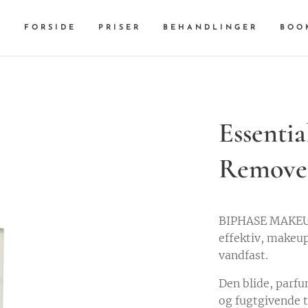
FORSIDE
PRISER
BEHANDLINGER
BOO
Essenti
Remove
BIPHASE MAKEU
effektiv, makeup
vandfast.
Den blide, parf
og fugtgivende t