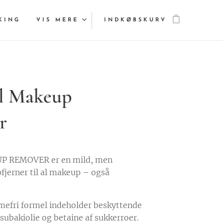
KING
VIS MERE
INDKØBSKURV
al Makeup
r
P REMOVER er en mild, men
fjerner til al makeup – også
umefri formel indeholder beskyttende
subakiolie og betaine af sukkerroer.