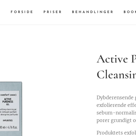
FORSIDE
PRISER
BEHANDLINGER
BOO
Active 
Cleansi
Dybderensende g
exfolierende eff
sebum-normalise
porer grundigt o
Produktets exfol