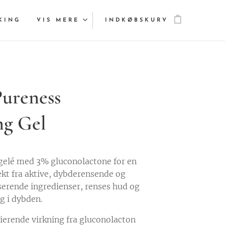
KING
VIS MERE
INDKØBSKURV
Pureness
ng Gel
elé med 3% gluconolactone for en
ekt fra aktive, dybderensende og
rende ingredienser, renses hud og
g i dybden.
ierende virkning fra gluconolacton