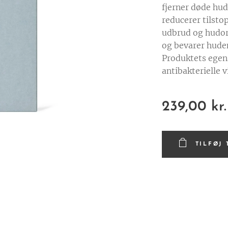
fjerner døde hud
reducerer tilsto
udbrud og hudor
og bevarer hude
Produktets egen
antibakterielle v
239,00
kr.
TILFØJ